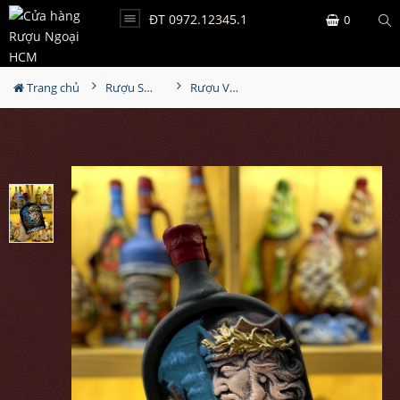
ĐT 0972.12345.1
0
Trang chủ
Rượu Sưu Tầm - Nga
Rượu Vang Gốm Georgia MS100