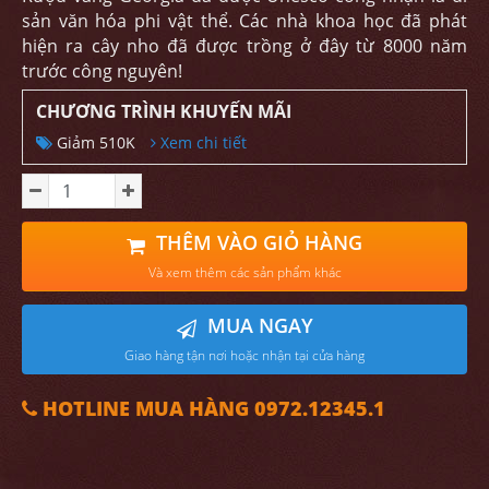
sản văn hóa phi vật thể. Các nhà khoa học đã phát
hiện ra cây nho đã được trồng ở đây từ 8000 năm
trước công nguyên!
CHƯƠNG TRÌNH KHUYẾN MÃI
Giảm 510K
Xem chi tiết
THÊM VÀO GIỎ HÀNG
Và xem thêm các sản phẩm khác
MUA NGAY
Giao hàng tận nơi hoặc nhận tại cửa hàng
HOTLINE MUA HÀNG 0972.12345.1