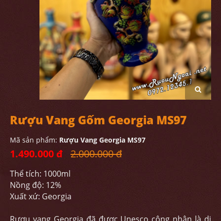
Rượu Vang Gốm Georgia MS97
Mã sản phẩm:
Rượu Vang Georgia MS97
1.490.000 đ
2.000.000 đ
Thể tích: 1000ml
Nồng độ: 12%
Xuất xứ: Georgia
Rượu vang Georgia đã được Unesco công nhận là di