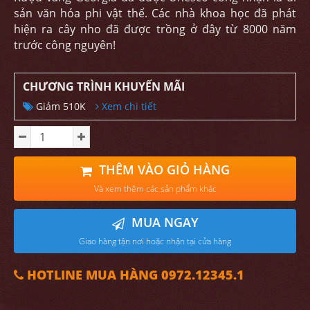
sản văn hóa phi vật thể. Các nhà khoa học đã phát
hiện ra cây nho đã được trồng ở đây từ 8000 năm
trước công nguyên!
CHƯƠNG TRÌNH KHUYẾN MÃI
Giảm 510K
Xem chi tiết
THÊM VÀO GIỎ HÀNG
Và xem thêm các sản phẩm khác
MUA NGAY
Giao hàng tận nơi hoặc nhận tại cửa hàng
HOTLINE MUA HÀNG 0972.12345.1