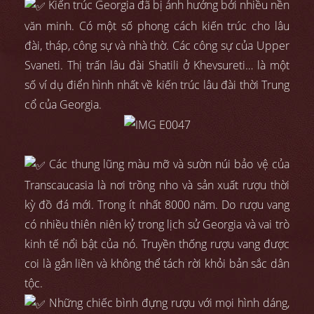
Kiến trúc Georgia đã bị ảnh hưởng bởi nhiều nền
văn minh. Có một số phong cách kiến trúc cho lâu
đài, tháp, công sự và nhà thờ. Các công sự của Upper
Svaneti. Thị trấn lâu đài Shatili ở Khevsureti… là một
số ví dụ điển hình nhất về kiến trúc lâu đài thời Trung
cổ của Georgia.
Các thung lũng màu mỡ và sườn núi bảo vệ của
Transcaucasia là nơi trồng nho và sản xuất rượu thời
kỳ đồ đá mới. Trong ít nhất 8000 năm. Do rượu vang
có nhiều thiên niên kỷ trong lịch sử Georgia và vai trò
kinh tế nổi bật của nó. Truyền thống rượu vang được
coi là gắn liền và không thể tách rời khỏi bản sắc dân
tộc.
Những chiếc bình đựng rượu với mọi hình dáng,