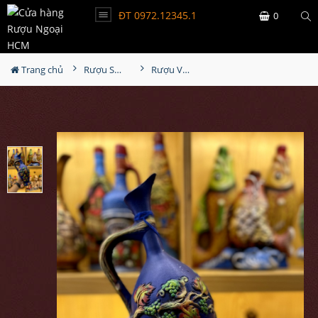
ĐT 0972.12345.1
0
Trang chủ
Rượu Sưu Tầm - Nga
Rượu Vang Gốm Georgia MS97