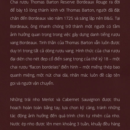
Chai rượu Thomas Barton Reserve Bordeaux Rouge ra đời
để bày tỏ lòng thành kính với Thomas Barton, người đã đặt
chân đến Bordeaux vào năm 1725 và sáng lập nên B&G. Tại
Bordeaux, ông nhanh chóng trở thành một người có tầm
ảnh hưởng quan trọng trong việc gây dựng danh tiếng rượu
vang Bordeaux. Tinh thần của Thomas Barton vẫn luôn được
duy trì trong tất cả dòng rượu vang. Hình thức của chai rượu
đại diện cho nét đẹp cổ điển sang trọng của thế kỷ 18 – một
chai rượu “flacon bordelais” điển hình – một miếng thép bao
quanh miệng, một nút chai dài, nhãn mác luôn đề cập tên
gọi và người vận chuyển.
Những trái nho Merlot và Cabernet Sauvignon được thu
hoạch hoàn toàn bằng tay, lựa chọn kỹ càng, tránh những
tác động ảnh hưởng đến quá trình chín tự nhiên của nho.
Nước ép nho được lên men khoảng 3 tuần, khuấy đều hàng