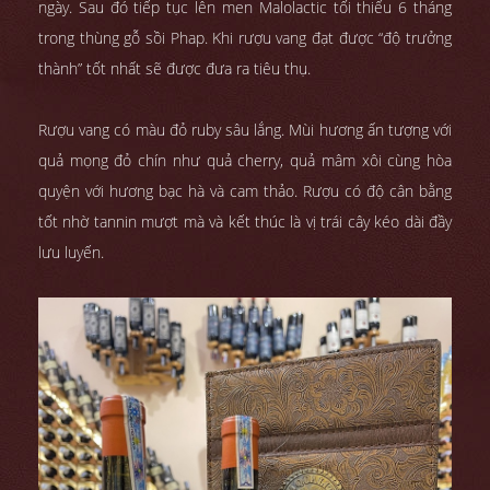
ngày. Sau đó tiếp tục lên men Malolactic tối thiểu 6 tháng
trong thùng gỗ sồi Phap. Khi rượu vang đạt được “độ trưởng
thành” tốt nhất sẽ được đưa ra tiêu thụ.
Rượu vang có màu đỏ ruby sâu lắng. Mùi hương ấn tượng với
quả mọng đỏ chín như quả cherry, quả mâm xôi cùng hòa
quyện với hương bạc hà và cam thảo. Rượu có độ cân bằng
tốt nhờ tannin mượt mà và kết thúc là vị trái cây kéo dài đầy
lưu luyến.