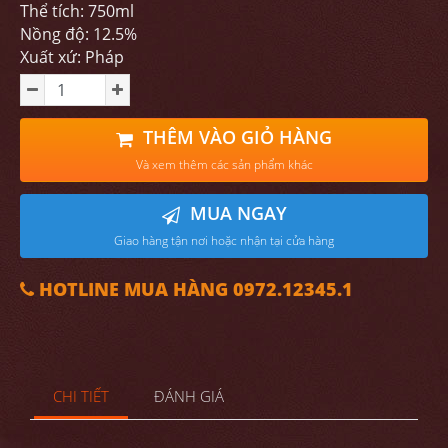
Thể tích: 750ml
Nồng độ: 12.5%
Xuất xứ: Pháp
THÊM VÀO GIỎ HÀNG
Và xem thêm các sản phẩm khác
MUA NGAY
Giao hàng tận nơi hoặc nhận tại cửa hàng
HOTLINE MUA HÀNG 0972.12345.1
CHI TIẾT
ĐÁNH GIÁ