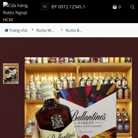
ĐT 0972.12345.1
0
Trang chủ
Rượu Whisky
Rượu Ballantine's Finest Hộp Quà 2025