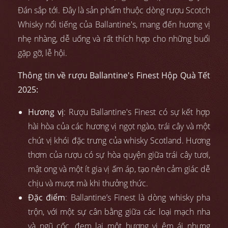
Đán sắp tới. Đây là sản phẩm thuộc dòng rượu Scotch
Whisky nổi tiếng của Ballantine's, mang đến hương vị
nhẹ nhàng, dễ uống và rất thích hợp cho những buổi
gặp gỡ, lễ hội.
Thông tin về rượu Ballantine's Finest Hộp Quà Tết
2025:
Hương vị
: Rượu Ballantine's Finest có sự kết hợp
hài hòa của các hương vị ngọt ngào, trái cây và một
chút vị khói đặc trưng của whisky Scotland. Hương
thơm của rượu có sự hòa quyện giữa trái cây tươi,
mật ong và một ít gia vị ấm áp, tạo nên cảm giác dễ
chịu và mượt mà khi thưởng thức.
Đặc điểm
: Ballantine’s Finest là dòng whisky pha
trộn, với một sự cân bằng giữa các loại mạch nha
và ngũ cốc, đem lại một hương vị êm ái nhưng