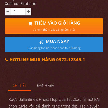
Xuất xứ: Scotland
THÊM VÀO GIỎ HÀNG
Và xem thêm các sản phẩm khác
MUA NGAY
Giao hàng tận nơi hoặc nhận tại cửa hàng
HOTLINE MUA HÀNG 0972.12345.1
CHI TIẾT
ĐÁNH GIÁ
Rượu Ballantine's Finest Hộp Quà Tết 2025 là một lựa
chọn tuyệt vời để dành tặng trong dịp Tết Nguyên