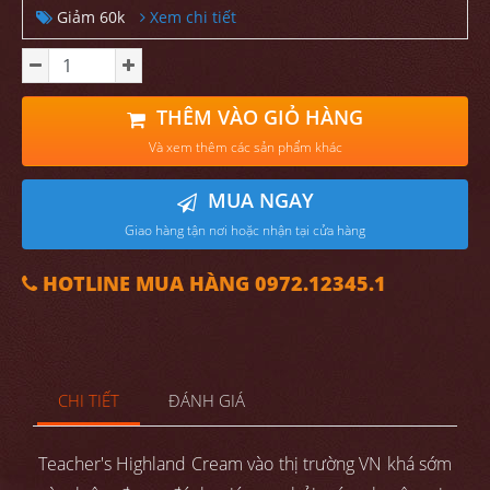
Giảm 60k
Xem chi tiết
THÊM VÀO GIỎ HÀNG
Và xem thêm các sản phẩm khác
MUA NGAY
Giao hàng tận nơi hoặc nhận tại cửa hàng
HOTLINE MUA HÀNG 0972.12345.1
CHI TIẾT
ĐÁNH GIÁ
Teacher's Highland Cream vào thị trường VN khá sớm