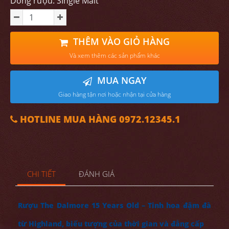
Dòng rượu: SIngle Malt
THÊM VÀO GIỎ HÀNG
Và xem thêm các sản phẩm khác
MUA NGAY
Giao hàng tận nơi hoặc nhận tại cửa hàng
HOTLINE MUA HÀNG 0972.12345.1
CHI TIẾT
ĐÁNH GIÁ
Rượu The Dalmore 15 Years Old – Tinh hoa đậm đà
từ Highland, biểu tượng của thời gian và đẳng cấp