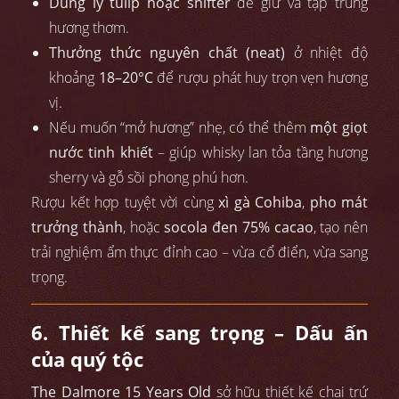
Dùng ly tulip hoặc snifter
để giữ và tập trung
hương thơm.
Thưởng thức nguyên chất (neat)
ở nhiệt độ
khoảng
18–20°C
để rượu phát huy trọn vẹn hương
vị.
Nếu muốn “mở hương” nhẹ, có thể thêm
một giọt
nước tinh khiết
– giúp whisky lan tỏa tầng hương
sherry và gỗ sồi phong phú hơn.
Rượu kết hợp tuyệt vời cùng
xì gà Cohiba
,
pho mát
trưởng thành
, hoặc
socola đen 75% cacao
, tạo nên
trải nghiệm ẩm thực đỉnh cao – vừa cổ điển, vừa sang
trọng.
6. Thiết kế sang trọng – Dấu ấn
của quý tộc
The Dalmore 15 Years Old
sở hữu thiết kế chai trứ