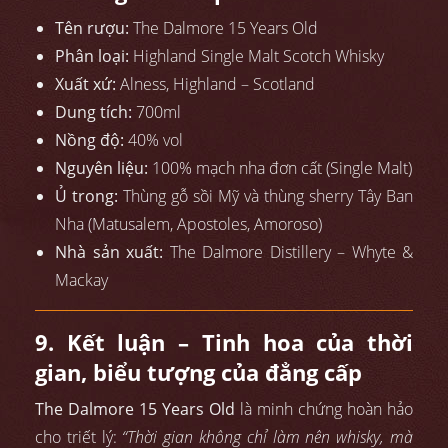
Tên rượu:
The Dalmore 15 Years Old
Phân loại:
Highland Single Malt Scotch Whisky
Xuất xứ:
Alness, Highland – Scotland
Dung tích:
700ml
Nồng độ:
40% vol
Nguyên liệu:
100% mạch nha đơn cất (Single Malt)
Ủ trong:
Thùng gỗ sồi Mỹ và thùng sherry Tây Ban
Nha (Matusalem, Apostoles, Amoroso)
Nhà sản xuất:
The Dalmore Distillery – Whyte &
Mackay
9. Kết luận – Tinh hoa của thời
gian, biểu tượng của đẳng cấp
The Dalmore 15 Years Old
là minh chứng hoàn hảo
cho triết lý:
“Thời gian không chỉ làm nên whisky, mà