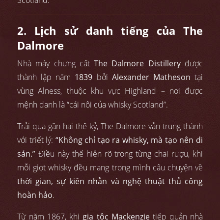
2. Lịch sử danh tiếng của The
Dalmore
Nhà máy chưng cất
The Dalmore Distillery
được
thành lập năm
1839
bởi
Alexander Matheson
tại
vùng Alness, thuộc khu vực Highland – nơi được
mệnh danh là “cái nôi của whisky Scotland”.
Trải qua gần hai thế kỷ, The Dalmore vẫn trung thành
với triết lý:
“Không chỉ tạo ra whisky, mà tạo nên di
sản.”
Điều này thể hiện rõ trong từng chai rượu, khi
mỗi giọt whisky đều mang trong mình câu chuyện về
thời gian, sự kiên nhẫn và nghệ thuật thủ công
hoàn hảo
.
Từ năm 1867, khi
gia tộc Mackenzie
tiếp quản nhà