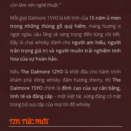
còn làm nên nghệ thuật.”
Mỗi giọt Dalmore 15YO là kết tinh của
15 năm ủ men
trong những thùng gỗ quý hiếm
, mang hương vị
ngọt ngào, sâu lắng và sang trọng đến từng chi tiết.
Đây là chai whisky dành cho
người am hiểu, người
trân trọng giá trị và người muốn trải nghiệm tinh
hoa của sự hoàn hảo.
Nếu
The Dalmore 12YO
là khởi đầu cho hành trình
khám phá dòng whisky đậm hương sherry, thì
The
Dalmore 15YO
chính là
đỉnh cao của sự cân bằng,
tinh tế và đẳng cấp
– một kiệt tác xứng đáng có mặt
trong bộ sưu tập của mọi tín đồ whisky.
TIN TỨC MỚI