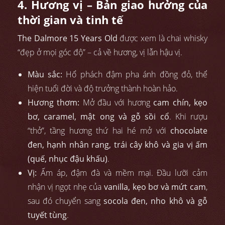
4. Hương vị – Bản giao hưởng của
thời gian và tinh tế
The Dalmore 15 Years Old
được xem là chai whisky
“đẹp ở mọi góc độ” – cả về hương, vị lẫn hậu vị.
Màu sắc:
Hổ phách đậm pha ánh đồng đỏ, thể
hiện tuổi đời và độ trưởng thành hoàn hảo.
Hương thơm:
Mở đầu với hương
cam chín, kẹo
bơ, caramel, mật ong và gỗ sồi cổ
. Khi rượu
“thở”, tầng hương thứ hai hé mở với
chocolate
đen, hạnh nhân rang, trái cây khô và gia vị ấm
(quế, nhục đậu khấu)
.
Vị:
Ấm áp, đậm đà và mềm mại. Đầu lưỡi cảm
nhận vị ngọt nhẹ của
vanilla, kẹo bơ và mứt cam
,
sau đó chuyển sang
socola đen, nho khô và gỗ
tuyết tùng
.