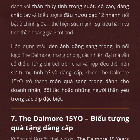
danh với
thân thủy tinh trong suốt, cổ cao, dáng
chắc tay
và biểu tượng
đầu hươu bạc 12 nhánh
nổi
bật ở chính giữa – thể hiện sức mạnh, sự kiêu hãnh và
tinh thần hoàng gia Scotland.
Hộp đựng màu
đen ánh đồng sang trọng
, in nổi
logo The Dalmore, mang phong cách hiện đại mà vẫn
cổ điển. Từng chi tiết trên chai và hộp đều thể hiện
sự tỉ mỉ, tinh tế và đẳng cấp
, khiến The Dalmore
15YO trở thành
món quà sang trọng dành cho
doanh nhân, đối tác hoặc những người thân yêu
trong các dịp đặc biệt
.
7. The Dalmore 15YO – Biểu tượng
quà tặng đẳng cấp
Không chỉ là một chai whisky,
The Dalmore 15 Years