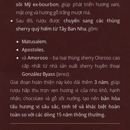
sồi Mỹ ex-bourbon
, giúp phát triển hương vani,
mật ong và hương gỗ trắng mượt mà.
Sau đó, rượu được
chuyển sang các thùng
sherry quý hiếm từ Tây Ban Nha
, gồm:
Matusalem
,
Apostoles
,
và
Amoroso
– ba loại thùng sherry Oloroso cao
cấp nhất từ nhà sản xuất sherry huyền thoại
González Byass
(Jerez).
Giai đoạn hoàn thiện này kéo dài thêm
3 năm
, giúp
rượu hấp thu trọn vẹn hương vị của nho khô, hạnh
nhân, chocolate và gỗ sồi nướng, tạo nên
bản hòa
tấu hương vị sâu sắc, tinh tế và khác biệt hoàn
toàn so với các dòng 15 năm thông thường.