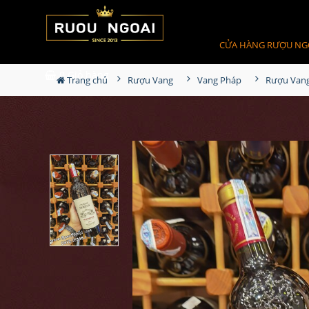
CỬA HÀNG RƯỢU NG
0
Giỏ hàng
Trang chủ
Rượu Vang
Vang Pháp