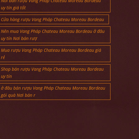
Nơi bán rượu Vang Pháp Chateau Moreau Bordeau
uy tín giá tốt
Cửa hàng rượu Vang Pháp Chateau Moreau Bordeau
Nên mua Vang Pháp Chateau Moreau Bordeau ở đâu
uy tín Nơi bán rượ
Mua rượu Vang Pháp Chateau Moreau Bordeau giá
rẻ
Shop bán rượu Vang Pháp Chateau Moreau Bordeau
uy tín
ở đâu bán rượu Vang Pháp Chateau Moreau Bordeau
gói quà Nơi bán r