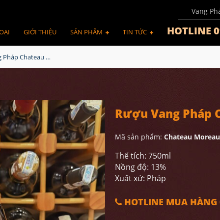
Vang Ph
HOTLINE 0
OẠI
GIỚI THIỆU
SẢN PHẨM
TIN TỨC
Rượu Vang Pháp Chateau Moreau Bordeaux
Rượu Vang Pháp 
Mã sản phẩm:
Chateau Moreau
Thể tích: 750ml
Nồng độ: 13%
Xuất xứ: Pháp
HOTLINE MUA HÀNG 0