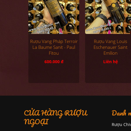
Rượu Vang Pháp Terroir
Rượu Vang Louis
La Baume Sanit - Paul
Eschenauer Saint
Fitou
Emilion
600.000 đ
Liên hệ
CỬA HÀNG RƯỢU
Danh m
NGOẠI
Rượu Chi