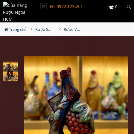
ĐT 0972.12345.1
0
Trang chủ
Rượu Sưu Tầm - Nga
Rượu Vang Gốm Georgia MS18