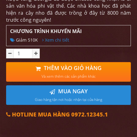
sản văn hóa phi vật thể. Các nhà khoa học đã phát
hiện ra cây nho đã được trồng ở đây từ 8000 năm
trước công nguyên!
CHƯƠNG TRÌNH KHUYẾN MÃI
Giảm 510K
Xem chi tiết
THÊM VÀO GIỎ HÀNG
Và xem thêm các sản phẩm khác
MUA NGAY
Giao hàng tận nơi hoặc nhận tại cửa hàng
HOTLINE MUA HÀNG 0972.12345.1