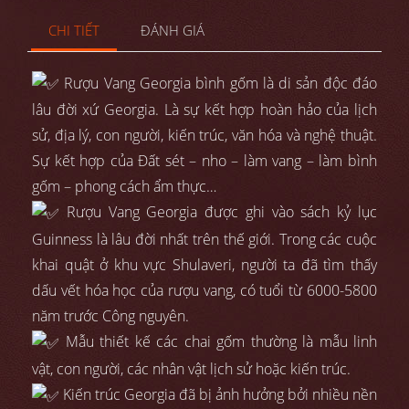
CHI TIẾT
ĐÁNH GIÁ
Rượu Vang Georgia bình gốm là di sản độc đáo
lâu đời xứ Georgia. Là sự kết hợp hoàn hảo của lịch
sử, địa lý, con người, kiến trúc, văn hóa và nghệ thuật.
Sự kết hợp của Đất sét – nho – làm vang – làm bình
gốm – phong cách ẩm thực…
Rượu Vang Georgia được ghi vào sách kỷ lục
Guinness là lâu đời nhất trên thế giới. Trong các cuộc
khai quật ở khu vực Shulaveri, người ta đã tìm thấy
dấu vết hóa học của rượu vang, có tuổi từ 6000-5800
năm trước Công nguyên.
Mẫu thiết kế các chai gốm thường là mẫu linh
vật, con người, các nhân vật lịch sử hoặc kiến trúc.
Kiến trúc Georgia đã bị ảnh hưởng bởi nhiều nền