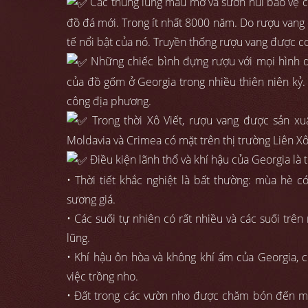
Các thung lũng màu mỡ và sườn núi bảo vệ của
đồ đá mới. Trong ít nhất 8000 năm. Do rượu vang có
tế nổi bật của nó. Truyền thống rượu vang được coi
Những chiếc bình đựng rượu với mọi hình d
của đồ gốm ở Georgia trong nhiều thiên niên kỷ.
công địa phương.
Trong thời Xô Viết, rượu vang được sản xuấ
Moldavia và Crimea có mặt trên thị trường Liên X
Điều kiện lãnh thổ và khí hậu của Georgia là t
• Thời tiết khắc nghiệt là bất thường: mùa hè
sương giá.
• Các suối tự nhiên có rất nhiều và các suối trê
lũng.
• Khí hậu ôn hòa và không khí ẩm của Georgia, c
việc trồng nho.
• Đất trong các vườn nho được chăm bón đến m