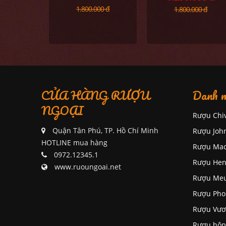
1.800.000 đ
1.800.000 đ
CỬA HÀNG RƯỢU
Danh m
NGOẠI
Rượu Chi
Quận Tân Phú, TP. Hồ Chí Minh
Rượu Joh
HOTLINE mua hàng
Rượu Mac
0972.12345.1
Rượu Hen
www.ruoungoai.net
Rượu Me
Rượu Pho
Rượu Vươ
Rượu hộp