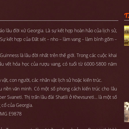
T
 lâu đời xứ Georgia. Là sự kết hợp hoàn hảo của lịch sử,
t. Sự kết hợp của Đất sét – nho – làm vang – làm bình gốm –
inness là lâu đời nhất trên thế giới. Trong các cuộc khai
dấu vết hóa học của rượu vang, có tuổi từ 6000-5800 năm
ật, con người, các nhân vật lịch sử hoặc kiến trúc.
u nền văn minh. Có một số phong cách kiến trúc cho lâu
r Svaneti. Thị trấn lâu đài Shatili ở Khevsureti… là một số
g cổ của Georgia.