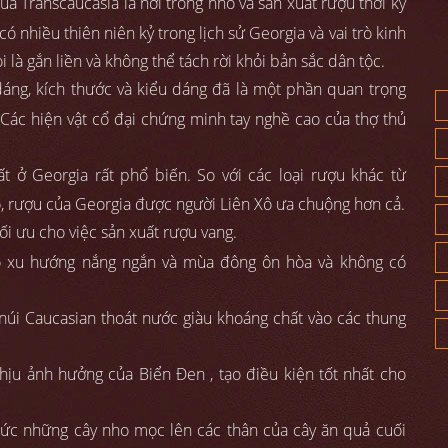
 Transcaucasia là nơi trồng nho và sản xuất rượu thời kỳ
 nhiều thiên niên kỷ trong lịch sử Georgia và vai trò kinh
 là gắn liền và không thể tách rời khỏi bản sắc dân tộc.
áng, kích thước và kiểu dáng đã là một phần quan trọng
 Các hiện vật cổ đại chứng minh tay nghề cao của thợ thủ
t ở Georgia rất phổ biến. So với các loại rượu khác từ
ô, rượu của Georgia được người Liên Xô ưa chuộng hơn cả.
ối ưu cho việc sản xuất rượu vang.
 có xu hướng nắng ngắn và mùa đông ôn hòa và không có
n núi Caucasian thoát nước giàu khoáng chất vào các thung
hịu ảnh hưởng của Biển Đen , tạo điều kiện tốt nhất cho
ức những cây nho mọc lên các thân của cây ăn quả cuối