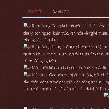
CHI TIẾT
ĐÁNH GIÁ
Rượu Vang Georgia bình gốm là di sản độc đáo
địa lý, con người, kiến trúc, văn hóa và nghệ thuậ
phong cách ẩm thực…
Rượu Vang Georgia được ghi vào sách kỷ lục Gu
quật ở khu vực Shulaveri, người ta đã tìm thấy 
trước Công nguyên.
Mẫu thiết kế các chai gốm thường là mẫu linh v
Kiến trúc Georgia đã bị ảnh hưởng bởi nhiề
đài, tháp, công sự và nhà thờ. Các công sự của Uppe
ví dụ điển hình nhất về kiến trúc lâu đài thời Trun