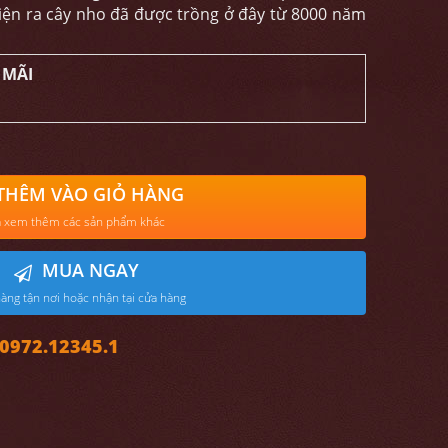
iện ra cây nho đã được trồng ở đây từ 8000 năm
 MÃI
THÊM VÀO GIỎ HÀNG
 xem thêm các sản phẩm khác
MUA NGAY
àng tận nơi hoặc nhận tại cửa hàng
972.12345.1