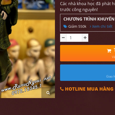
Các nhà khoa học đã phát h
trước công nguyên!
CHƯƠNG TRÌNH KHUYẾN
Giảm 550k
Xem chi tiết
Và
Giao h
HOTLINE MUA HÀNG 0