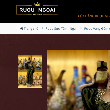
CỬA HÀNG RƯỢU NG
0
Giỏ hàng
Trang chủ
Rượu Sưu Tầm - Nga