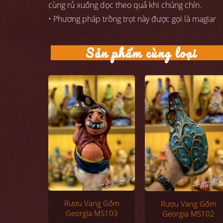
cùng rủ xuống dọc theo quả khi chúng chín.
• Phương pháp trồng trọt này được gọi là maglar
Sản phẩm cùng loại
Rượu Vang Gốm
Rượu Vang Gốm
Georgia MS103
Georgia MS102