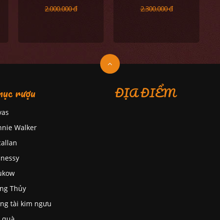
2.000.000 đ
2.300.000 đ
ục rượu
ĐỊA ĐIỂM
vas
nnie Walker
allan
nessy
ukow
ng Thủy
ng tài kim ngưu
 quà