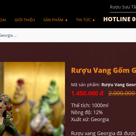
Rượu Sưu Tầ
HOTLINE 0
OẠI
GIỚI THIỆU
SẢN PHẨM
TIN TỨC
Rượu Vang Gốm Georgia MS58
Rượu Vang Gốm G
Mã sản phẩm:
Rượu Vang Geor
1.450.000 đ
2.000.000
Thể tích: 1000ml
Nồng độ: 12%
Xuất xứ: Georgia
Rượu vang Georgia đã được 