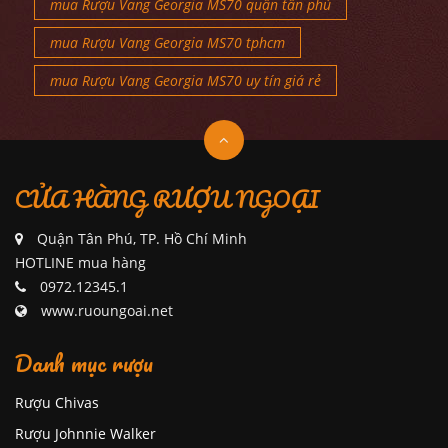
mua Rượu Vang Georgia MS70 quận tân phú
mua Rượu Vang Georgia MS70 tphcm
mua Rượu Vang Georgia MS70 uy tín giá rẻ
CỬA HÀNG RƯỢU NGOẠI
Quận Tân Phú, TP. Hồ Chí Minh
HOTLINE mua hàng
0972.12345.1
www.ruoungoai.net
Danh mục rượu
Rượu Chivas
Rượu Johnnie Walker