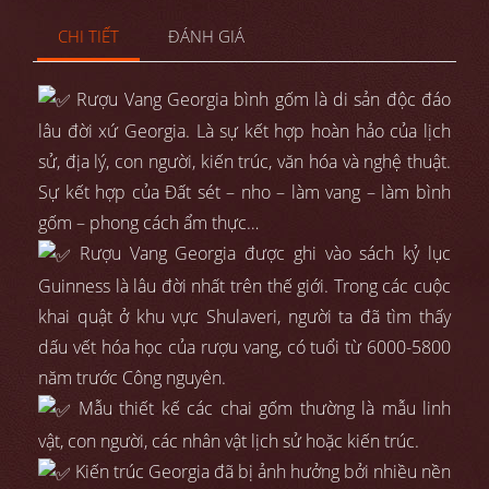
CHI TIẾT
ĐÁNH GIÁ
Rượu Vang Georgia bình gốm là di sản độc đáo
lâu đời xứ Georgia. Là sự kết hợp hoàn hảo của lịch
sử, địa lý, con người, kiến trúc, văn hóa và nghệ thuật.
Sự kết hợp của Đất sét – nho – làm vang – làm bình
gốm – phong cách ẩm thực…
Rượu Vang Georgia được ghi vào sách kỷ lục
Guinness là lâu đời nhất trên thế giới. Trong các cuộc
khai quật ở khu vực Shulaveri, người ta đã tìm thấy
dấu vết hóa học của rượu vang, có tuổi từ 6000-5800
năm trước Công nguyên.
Mẫu thiết kế các chai gốm thường là mẫu linh
vật, con người, các nhân vật lịch sử hoặc kiến trúc.
Kiến trúc Georgia đã bị ảnh hưởng bởi nhiều nền