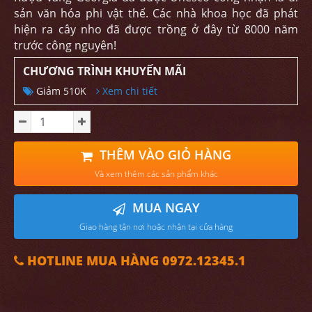
sản văn hóa phi vật thể. Các nhà khoa học đã phát
hiện ra cây nho đã được trồng ở đây từ 8000 năm
trước công nguyên!
CHƯƠNG TRÌNH KHUYẾN MÃI
Giảm 510K
Xem chi tiết
THÊM VÀO GIỎ HÀNG
Và xem thêm các sản phẩm khác
MUA NGAY
Giao hàng tận nơi hoặc nhận tại cửa hàng
HOTLINE MUA HÀNG 0972.12345.1