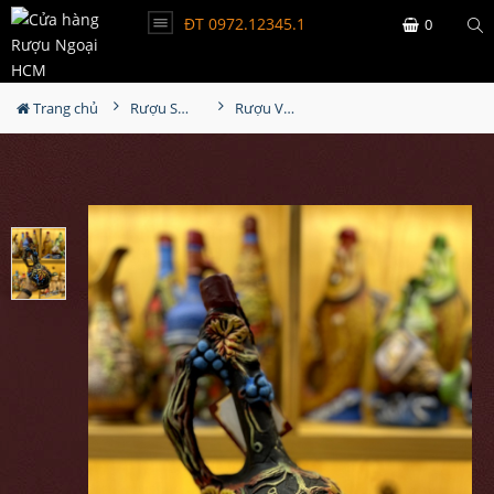
ĐT 0972.12345.1
0
Trang chủ
Rượu Sưu Tầm - Nga
Rượu Vang Gốm Georgia MS70