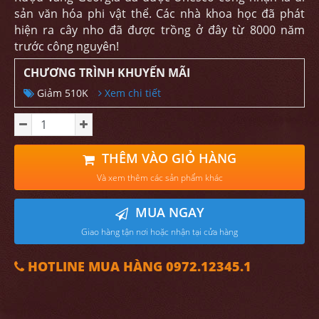
sản văn hóa phi vật thể. Các nhà khoa học đã phát
hiện ra cây nho đã được trồng ở đây từ 8000 năm
trước công nguyên!
CHƯƠNG TRÌNH KHUYẾN MÃI
Giảm 510K
Xem chi tiết
THÊM VÀO GIỎ HÀNG
Và xem thêm các sản phẩm khác
MUA NGAY
Giao hàng tận nơi hoặc nhận tại cửa hàng
HOTLINE MUA HÀNG 0972.12345.1