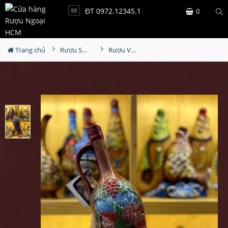
ĐT 0972.12345.1
0
Trang chủ
Rượu Sưu Tầm - Nga
Rượu Vang Gốm Georgia MS86