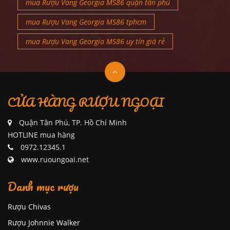
mua Rượu Vang Georgia MS86 quận tân phú
mua Rượu Vang Georgia MS86 tphcm
mua Rượu Vang Georgia MS86 uy tín giá rẻ
CỬA HÀNG RƯỢU NGOẠI
Quận Tân Phú, TP. Hồ Chí Minh
HOTLINE mua hàng
0972.12345.1
www.ruoungoai.net
Danh mục rượu
Rượu Chivas
Rượu Johnnie Walker