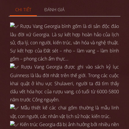
CHI TIẾT
ĐÁNH GIÁ
Rượu Vang Georgia bình gốm là di sản độc đáo
lâu đời xứ Georgia. Là sự kết hợp hoàn hảo của lịch
sử, địa lý, con người, kiến trúc, văn hóa và nghệ thuật.
Sự kết hợp của Đất sét – nho – làm vang – làm bình
gốm – phong cách ẩm thực…
Rượu Vang Georgia được ghi vào sách kỷ lục
Guinness là lâu đời nhất trên thế giới. Trong các cuộc
khai quật ở khu vực Shulaveri, người ta đã tìm thấy
dấu vết hóa học của rượu vang, có tuổi từ 6000-5800
năm trước Công nguyên.
Mẫu thiết kế các chai gốm thường là mẫu linh
vật, con người, các nhân vật lịch sử hoặc kiến trúc.
Kiến trúc Georgia đã bị ảnh hưởng bởi nhiều nền