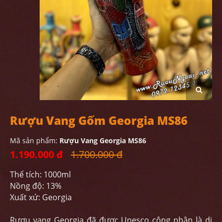
Rượu Vang Gốm Georgia MS86
Mã sản phẩm:
Rượu Vang Georgia MS86
1.190.000 đ
1.700.000 đ
Thể tích: 1000ml
Nồng độ: 13%
Xuất xứ: Georgia
Rượu vang Georgia đã được Unesco công nhận là di