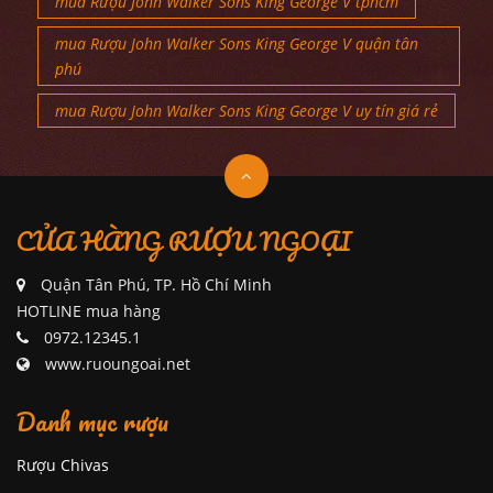
mua Rượu John Walker Sons King George V tphcm
mua Rượu John Walker Sons King George V quận tân
phú
mua Rượu John Walker Sons King George V uy tín giá rẻ
CỬA HÀNG RƯỢU NGOẠI
Quận Tân Phú, TP. Hồ Chí Minh
HOTLINE mua hàng
0972.12345.1
www.ruoungoai.net
Danh mục rượu
Rượu Chivas