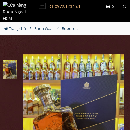
ĐT 0972.12345.1
0
Trang chủ
Rượu Whisky
Rượu John Walker & Sons King George V