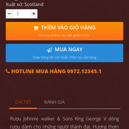
Xuất xứ: Scotland
THÊM VÀO GIỎ HÀNG
Và xem thêm các sản phẩm khác
MUA NGAY
Giao hàng tận nơi hoặc nhận tại cửa hàng
HOTLINE MUA HÀNG 0972.12345.1
CHI TIẾT
ĐÁNH GIÁ
Rượu Johnnie walker & Sons King George V dòng
rượu dành cho những người thành đạt. Hương thơm