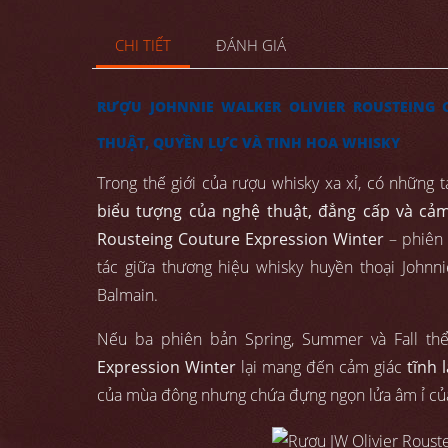
CHI TIẾT
ĐÁNH GIÁ
RƯỢU JOHNNIE WALKER OLIVIER ROUSTEING 
THUẬT, QUYỀN LỰC VÀ TINH HOA WHISKY
Trong thế giới của rượu whisky xa xỉ, có những 
biểu tượng của nghệ thuật, đẳng cấp và cả
Rousteing Couture Expression Winter
– phiên 
tác giữa thương hiệu whisky huyền thoại Johnni
Balmain.
Nếu ba phiên bản Spring, Summer và Fall th
Expression Winter
lại mang đến cảm giác
tĩnh 
của mùa đông nhưng chứa đựng ngọn lửa âm ỉ củ