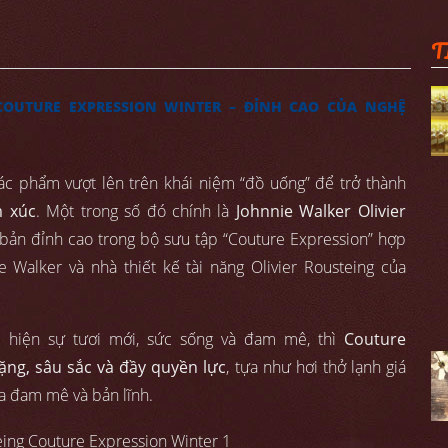
T
COUTURE EXPRESSION WINTER – ĐỈNH CAO CỦA NGHỆ
tác phẩm vượt lên trên khái niệm “đồ uống” để trở thành
m xúc
. Một trong số đó chính là
Johnnie Walker Olivier
bản đỉnh cao trong bộ sưu tập “Couture Expression” hợp
e Walker và nhà thiết kế tài năng Olivier Rousteing của
ể hiện sự tươi mới, sức sống và đam mê, thì
Couture
lặng, sâu sắc và đầy quyền lực
, tựa như hơi thở lạnh giá
a đam mê và bản lĩnh.