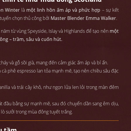
on Winter
là
một linh hồn ấm áp và phức hợp
– sự kết
 tuyển chọn thủ công bởi
Master Blender Emma Walker
.
 năm từ vùng Speyside, Islay và Highlands để tạo nên
một
ng – trầm, sâu và cuốn hút.
áy và gỗ sồi già, mang đến cảm giác ấm áp và bí ẩn.
à cà phê espresso lan tỏa mạnh mẽ, tạo nên chiều sâu đặc
vanilla và trái cây khô, như ngọn lửa len lỏi trong màn đêm
bắt đầu bằng sự mạnh mẽ, sau đó chuyển dần sang êm dịu,
n lò sưởi trong mùa đông tuyết trắng.
ưu tầm