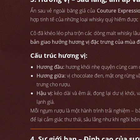
Ẩn sau vẻ ngoài băng giá của
Couture Expressi
hợp tinh tế của những loại whisky quý hiếm được
Cô đã khéo léo pha trộn các dòng malt whisky lâu
bản giao hưởng hương vị đặc trưng của mùa đô
Cấu trúc hương vị:
Hương đầu:
hương khói nhẹ quyện cùng cam ch
Hương giữa:
vị chocolate đen, mật ong rừng v
trưng cho rượu.
Hậu vị:
kéo dài và êm ái, đọng lại dư vị khói, 
lạnh giá.
Mỗi ngụm rượu là một hành trình trải nghiệm – 
để lại cảm giác thư thái, sâu lắng như khi ngồi bê
4. Sự giới hạn – Đỉnh cao của s