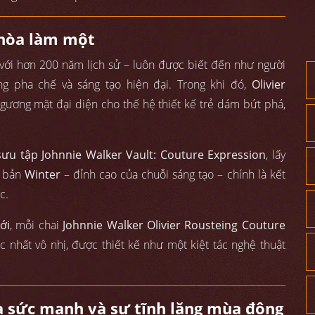
 hòa làm một
 với hơn 200 năm lịch sử – luôn được biết đến như người
ng pha chế và sáng tạo hiện đại. Trong khi đó,
Olivier
à gương mặt đại diện cho thế hệ thiết kế trẻ dám bứt phá,
sưu tập Johnnie Walker Vault: Couture Expression
, lấy
n bản
Winter
– đỉnh cao của chuỗi sáng tạo – chính là kết
c.
ới
, mỗi chai
Johnnie Walker Olivier Rousteing Couture
nhất vô nhị, được thiết kế như một kiệt tác nghệ thuật
ủa sức mạnh và sự tĩnh lặng mùa đông