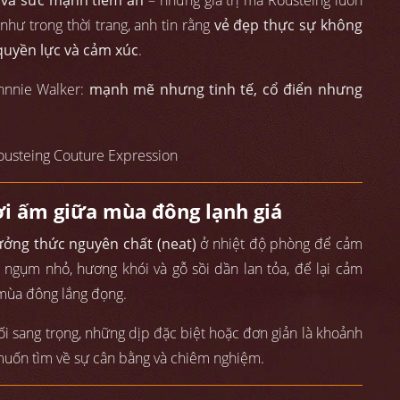
c và sức mạnh tiềm ẩn
– những giá trị mà Rousteing luôn
hư trong thời trang, anh tin rằng
vẻ đẹp thực sự không
quyền lực và cảm xúc
.
ohnnie Walker:
mạnh mẽ nhưng tinh tế, cổ điển nhưng
ơi ấm giữa mùa đông lạnh giá
ưởng thức nguyên chất (neat)
ở nhiệt độ phòng để cảm
 ngụm nhỏ, hương khói và gỗ sồi dần lan tỏa, để lại cảm
 mùa đông lắng đọng.
ối sang trọng, những dịp đặc biệt hoặc đơn giản là khoảnh
 muốn tìm về sự cân bằng và chiêm nghiệm.