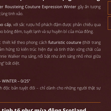
ier Rousteing Couture Expression Winter
gây ấn tượng
cùng tinh xảo.
ao cấp
, với sắc rượu hổ phách đậm được phản chiếu qua
ho bóng đêm, tuyết lạnh và sự huyền bí của mùa đông.
c thiết kế theo phong cách
futuristic couture
(thời trang
m hứng từ kiến trúc hiện đại và tinh thần vững chãi của
nnie Walker mạ sáng, nổi bật như ánh sáng nhỏ nhoi giữa
g” bất diệt.
 WINTER – 0/25”
nh độc bản tuyệt đối – chỉ dành cho những người thật sự
à tinh tế như mùa đông Scotland