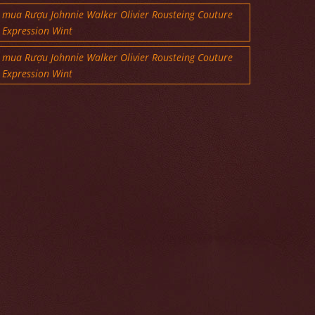
mua Rượu Johnnie Walker Olivier Rousteing Couture
Expression Wint
mua Rượu Johnnie Walker Olivier Rousteing Couture
Expression Wint