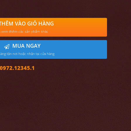
THÊM VÀO GIỎ HÀNG
 xem thêm các sản phẩm khác
MUA NGAY
àng tận nơi hoặc nhận tại cửa hàng
972.12345.1