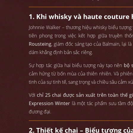
1. Khi whisky và haute couture
Johnnie Walker – thương hiệu whisky biểu tượng
tiên phong trong việc kết hợp giữa truyền thố
Rousteing
, giám đốc sáng tạo của Balmain, lại l
dám khẳng định bản sắc riêng.
Sự hợp tác giữa hai biểu tượng này tạo nên
bộ 
cảm hứng từ bốn mùa của thiên nhiên. Và phiê
tinh của sự tinh tế, sang trọng và chiều sâu cảm xú
Với
chỉ 25 chai được sản xuất trên toàn thế gi
Expression Winter
là một tác phẩm sưu tầm độc 
đương đại.
2. Thiết kế chai – Biểu tượng c