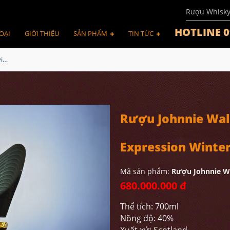
Rượu Whisk
HOTLINE 0
OẠI
GIỚI THIỆU
SẢN PHẨM
TIN TỨC
Rượu Johnnie Walker Olivier Rousteing Couture Expression Winter
Rượu Johnnie Walk
Expression Winte
Mã sản phẩm:
Rượu Johnnie Wa
680.000.000 đ
Thể tích: 700ml
Nồng độ: 40%