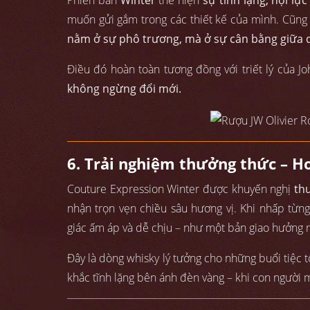
Phiên bản
Winter
thể hiện
sự tĩnh lặng, nội lự
muốn gửi gắm trong các thiết kế của mình. Cũng n
nằm ở sự phô trương, mà ở sự cân bằng giữa 
Điều đó hoàn toàn tương đồng với triết lý của J
không ngừng đổi mới.
6. Trải nghiệm thưởng thức – H
Couture Expression Winter được khuyến nghị
th
nhận trọn vẹn chiều sâu hương vị. Khi nhấp từng
giác ấm áp và dễ chịu – như một bản giao hưởng
Đây là dòng whisky lý tưởng cho những buổi tiệc t
khắc tĩnh lặng bên ánh đèn vàng – khi con người