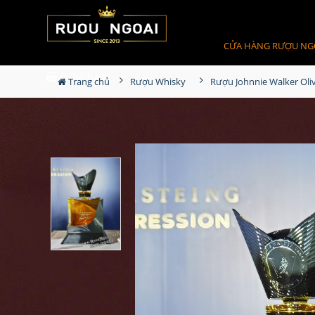
CỬA HÀNG RƯỢU NG
0
Giỏ hàng
Trang chủ
Rượu Whisky