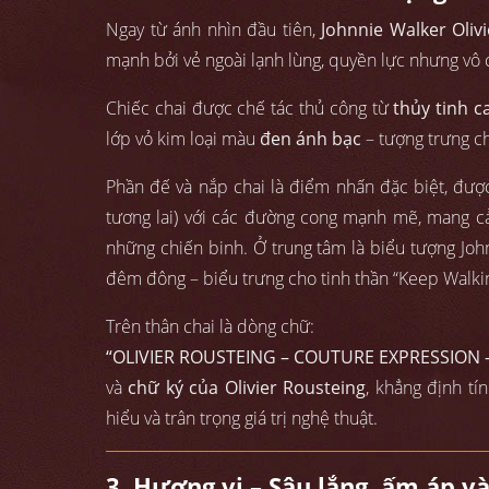
Ngay từ ánh nhìn đầu tiên,
Johnnie Walker Oliv
mạnh bởi vẻ ngoài lạnh lùng, quyền lực nhưng vô 
Chiếc chai được chế tác thủ công từ
thủy tinh c
lớp vỏ kim loại màu
đen ánh bạc
– tượng trưng c
Phần đế và nắp chai là điểm nhấn đặc biệt, đượ
tương lai) với các đường cong mạnh mẽ, mang cả
những chiến binh. Ở trung tâm là biểu tượng Joh
đêm đông – biểu trưng cho tinh thần “Keep Walkin
Trên thân chai là dòng chữ:
“OLIVIER ROUSTEING – COUTURE EXPRESSION –
và
chữ ký của Olivier Rousteing
, khẳng định tí
hiểu và trân trọng giá trị nghệ thuật.
3. Hương vị – Sâu lắng, ấm áp v